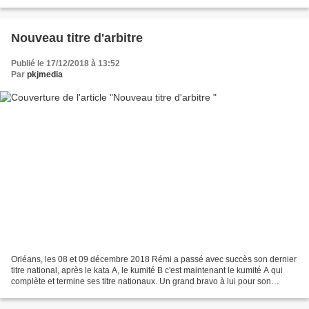
Nouveau titre d'arbitre
Publié le 17/12/2018 à 13:52
Par
pkjmedia
Orléans, les 08 et 09 décembre 2018 Rémi a passé avec succès son dernier
titre national, après le kata A, le kumité B c'est maintenant le kumité A qui
complète et termine ses titre nationaux. Un grand bravo à lui pour son
engagement et sa ténacité.