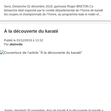
Sens, Dimanche 02 décembre 2018, gymnase Roger BRETON Ce
dimanche était organisé par le comité départemental de l'Yonne de karaté
les coupes et championnats de l'Yonne, au programme kata le matin et
kumité (combat) l'après midi. L'US Joigny s'est distinguée...
À la découverte du karaté
Publié le 01/12/2018 à 13:32
Par
pkjmedia
Joigny, Vendredi 30 novembre, dojo de karaté À la découverte du karaté a