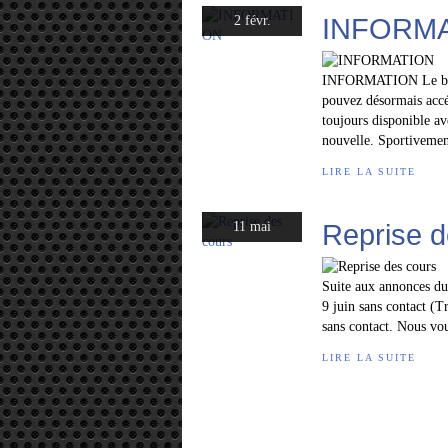
INFORM
2 févr.
INFORMATION Le blog c
pouvez désormais accéd
toujours disponible av
nouvelle. Sportivement
LIRE LA SUITE
Reprise d
11 mai
Suite aux annonces du
9 juin sans contact (Tr
sans contact. Nous vou
LIRE LA SUITE