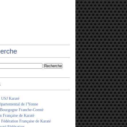
erche
s
 USJ Karaté
épartemental de l'Yonne
 Bourgogne Franche-Comté
n Française de Karaté
Fédération Française de Karaté
raté Fédération